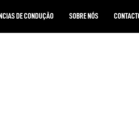
ÊNCIAS DE CONDUÇÃO
SOBRE NÓS
CONTACT
Ainda não há produtos aqui
Escolha uma categoria diferente para continuar.