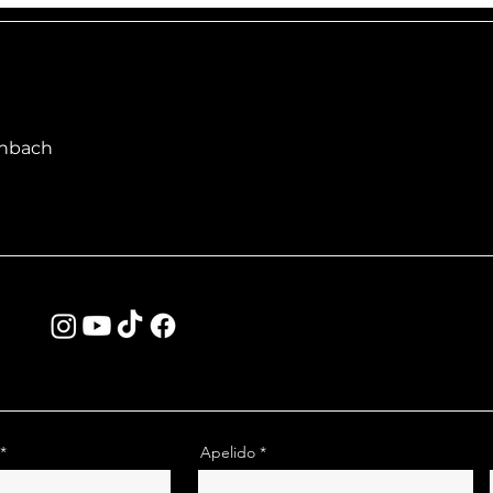
enbach
Apelido