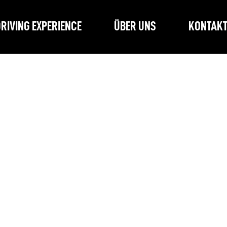
RIVING EXPERIENCE
ÜBER UNS
KONTAK
Noch keine Produkte vorhanden
te eine andere Kategorie wählen, um den Kauf fortzuset