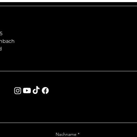
5
enbach
d
Nachname