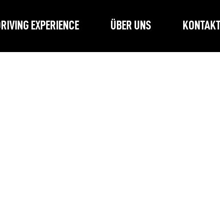
RIVING EXPERIENCE
ÜBER UNS
KONTAK
Noch keine Produkte vorhanden
te eine andere Kategorie wählen, um den Kauf fortzuset