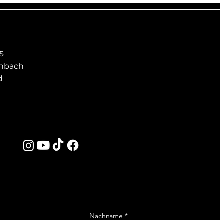
5
enbach
d
Nachname