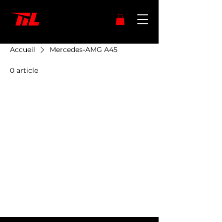
Accueil
Mercedes-AMG A45
0 article
Aucun article ici pour
le moment
En attendant, vous pouvez choisir
une autre catégorie pour
continuer vos achats.