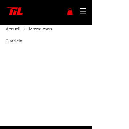
Accueil
Mosselman
0 article
Aucun article ici pour
le moment
En attendant, vous pouvez choisir
une autre catégorie pour
continuer vos achats.